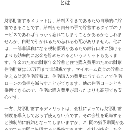
とは
財形貯蓄するメリットは、給料天引きであるため自動的に貯
蓄できることです。給料から自分の手で貯蓄するタイプのサ
ービスであればうっかり忘れてしまうことがあるかもしれま
せんが、自動で引かれるため忘れる心配がありません。他に
は、一部非課税になる税制優遇があるため銀行口座に預ける
よりも効率的にお金を貯められるというメリットもありま
す。年金のための財形年金貯蓄と住宅購入費用のための財形
住宅貯蓄は550万円まで非課税です。マイホーム資金の貯蓄に
使える財形住宅貯蓄は、住宅購入の費用に当てることで住宅
ローンの負担を減らすことができます。他の住宅ローンとも
併用できるので、住宅の購入費用が思ったよりも高額でも安
心です。
一方、財形貯蓄するデメリットは、会社によっては財形貯蓄
制度を導入しておらず使えない点です。その会社を退職する
と強制的に解約となってしまいますが、2年間の猶予期間があ
るのでその間に転職すると保持できます。会社が指定した金