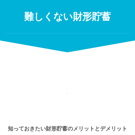
Skip
to
難しくない財形貯蓄
content
知っておきたい財形貯蓄のメリットとデメリット