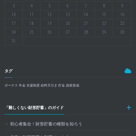
3
4
5
6
7
8
9
10
11
12
13
14
15
16
17
18
19
20
21
22
23
24
25
26
27
28
29
30
31
タグ
ボーナス
年金
支援制度
給料天引き
貯金
資産形成
「難しくない財形貯蓄」のガイド
初心者集合！財形貯蓄の種類を知ろう